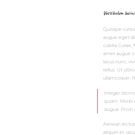
Vestibulum lacini
Quisque cursu
augue eget dia
cubilia Curae; 
amet augue co
lacus nunc, vi
tellus. Ut ultr
ullamcorper. Nul
Integer lacini
quam. Morbi mi
augue. Proin 
Aenean lectus e
aliquet et, iac