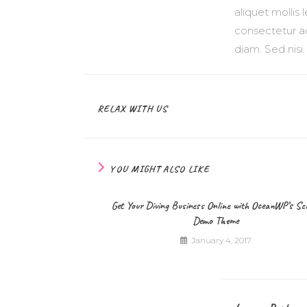
aliquet mollis
consectetur ad
diam. Sed nisi
RELAX WITH US
YOU MIGHT ALSO LIKE
Get Your Diving Business Online with OceanWP’s S
Demo Theme
January 4, 2017