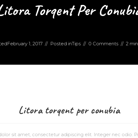
Litora Torqent Per Conubi
ted
February 1, 2017
Posted in
Tips
0 Comments
2 min
Litora torqent per conubia
lor sit amet, consectetur adipiscing elit. Integer nec odio. P