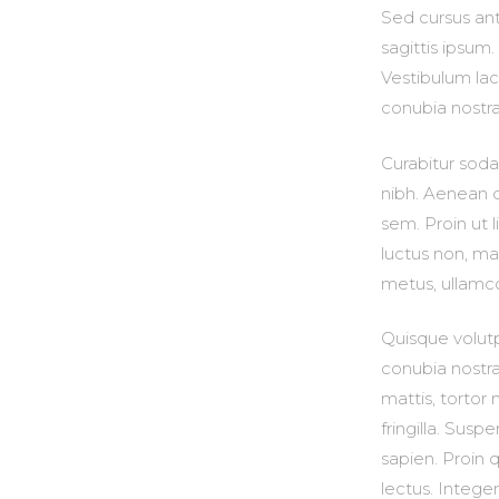
Sed cursus ant
sagittis ipsum
Vestibulum laci
conubia nostr
Curabitur sodal
nibh. Aenean q
sem. Proin ut li
luctus non, mas
metus, ullamco
Quisque volutp
conubia nostra
mattis, tortor 
fringilla. Sus
sapien. Proin 
lectus. Intege