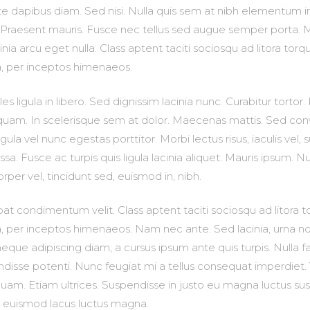
e dapibus diam. Sed nisi. Nulla quis sem at nibh elementum i
. Praesent mauris. Fusce nec tellus sed augue semper porta. 
nia arcu eget nulla. Class aptent taciti sociosqu ad litora torq
a, per inceptos himenaeos.
es ligula in libero. Sed dignissim lacinia nunc. Curabitur tortor
uam. In scelerisque sem at dolor. Maecenas mattis. Sed conval
gula vel nunc egestas porttitor. Morbi lectus risus, iaculis vel, s
sa. Fusce ac turpis quis ligula lacinia aliquet. Mauris ipsum. N
rper vel, tincidunt sed, euismod in, nibh.
at condimentum velit. Class aptent taciti sociosqu ad litora 
, per inceptos himenaeos. Nam nec ante. Sed lacinia, urna no
neque adipiscing diam, a cursus ipsum ante quis turpis. Nulla fac
pendisse potenti. Nunc feugiat mi a tellus consequat imperdiet
quam. Etiam ultrices. Suspendisse in justo eu magna luctus sus
r euismod lacus luctus magna.