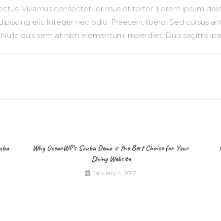
 lectus. Vivamus consectetuer risus et tortor. Lorem ipsum dolo
ipiscing elit. Integer nec odio. Praesent libero. Sed cursus a
. Nulla quis sem at nibh elementum imperdiet. Duis sagittis ip
cuba
Why OceanWP’s Scuba Demo is the Best Choice for Your
Diving Website
January 4, 2017