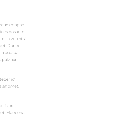
nterdum magna
trices posuere
. In vel mi sit
reet. Donec
t malesuada
t pulvinar
nteger id
s sit amet,
ris orci,
erdiet. Maecenas