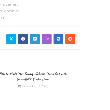
r sit amet,
nte dapibus
sum.
How to Make Your Diving Website Stand Out with
OceanWP’s Scuba Demo
December 13, 2016