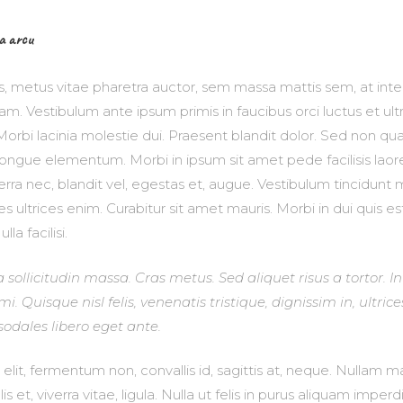
a arcu
s, metus vitae pharetra auctor, sem massa mattis sem, at i
m. Vestibulum ante ipsum primis in faucibus orci luctus et ul
Morbi lacinia molestie dui. Praesent blandit dolor. Sed non quam
ngue elementum. Morbi in ipsum sit amet pede facilisis lao
verra nec, blandit vel, egestas et, augue. Vestibulum tincidun
ices ultrices enim. Curabitur sit amet mauris. Morbi in dui quis es
la facilisi.
a sollicitudin massa. Cras metus. Sed aliquet risus a tortor. I
. Quisque nisl felis, venenatis tristique, dignissim in, ultrice
sodales libero eget ante.
lit, fermentum non, convallis id, sagittis at, neque. Nullam mau
ulis et, viverra vitae, ligula. Nulla ut felis in purus aliquam imp