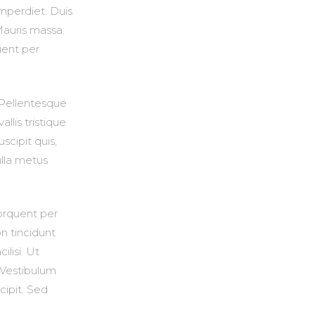
mperdiet. Duis
Mauris massa.
uent per
. Pellentesque
lis tristique
uscipit quis,
ulla metus
torquent per
n tincidunt
ilisi. Ut
. Vestibulum
cipit. Sed