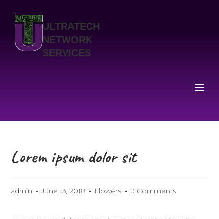
ULTRATECH
NETWORK
SERVICES
Lorem ipsum dolor sit
admin
June 13, 2018
Flowers
0 Comments