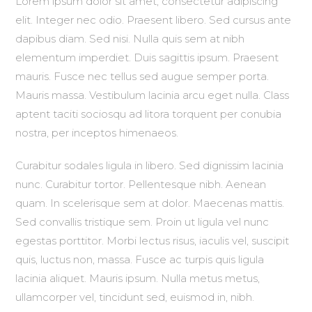
Lorem ipsum dolor sit amet, consectetur adipiscing
elit. Integer nec odio. Praesent libero. Sed cursus ante
dapibus diam. Sed nisi. Nulla quis sem at nibh
elementum imperdiet. Duis sagittis ipsum. Praesent
mauris. Fusce nec tellus sed augue semper porta.
Mauris massa. Vestibulum lacinia arcu eget nulla. Class
aptent taciti sociosqu ad litora torquent per conubia
nostra, per inceptos himenaeos.
Curabitur sodales ligula in libero. Sed dignissim lacinia
nunc. Curabitur tortor. Pellentesque nibh. Aenean
quam. In scelerisque sem at dolor. Maecenas mattis.
Sed convallis tristique sem. Proin ut ligula vel nunc
egestas porttitor. Morbi lectus risus, iaculis vel, suscipit
quis, luctus non, massa. Fusce ac turpis quis ligula
lacinia aliquet. Mauris ipsum. Nulla metus metus,
ullamcorper vel, tincidunt sed, euismod in, nibh.