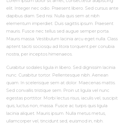
Lorem ipsum dolor sit amet, consectetur adipiscing
elit. Integer nec odio. Praesent libero. Sed cursus ante
dapibus diam. Sed nisi. Nulla quis sem at nibh
elementum imperdiet. Duis sagittis ipsum. Praesent
mauris. Fusce nec tellus sed augue semper porta.
Mauris massa. Vestibulum lacinia arcu eget nulla. Class
aptent taciti sociosqu ad litora torquent per conubia
nostra, per inceptos himenaeos.
Curabitur sodales ligula in libero. Sed dignissim lacinia
nunc. Curabitur tortor. Pellentesque nibh. Aenean
quam. In scelerisque sem at dolor. Maecenas mattis.
Sed convallis tristique sem. Proin ut ligula vel nunc
egestas porttitor. Morbi lectus risus, iaculis vel, suscipit
quis, luctus non, massa. Fusce ac turpis quis ligula
lacinia aliquet. Mauris ipsum. Nulla metus metus,
ullamcorper vel, tincidunt sed, euismod in, nibh.