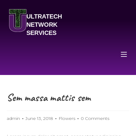
ULTRATECH
NETWORK
SERVICES
Sem massa mattis sem
admin
June 13, 2018
Flowers
0 Comments